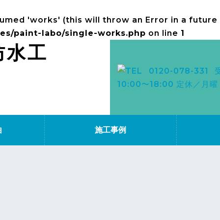
med 'works' (this will throw an Error in a future
s/paint-labo/single-works.php
on line
1
防水工
由
施工事例